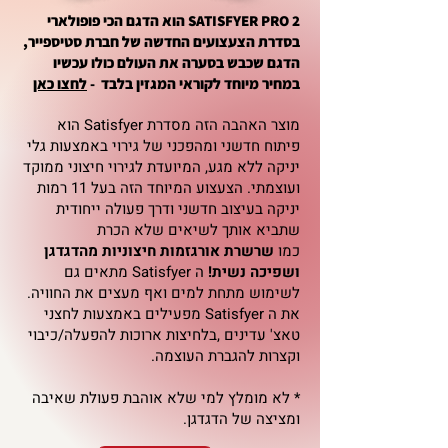
SATISFYER PRO 2 הוא הדגם הכי פופולארי
בסדרת הצעצועים החדשה של חברת סטיספייר,
הדגם שכבש בסערה את העולם כולו עכשיו
במחיר מיוחד לקוראי המגזין בלבד -
לחצו כאן
מוצר האהבה הזה מסדרת Satisfyer הוא
פיתוח חדשני ומהפכני של גירוי באמצעות גלי
יניקה ללא מגע, המיועדת לגירוי חיצוני ממוקד
ועוצמתי. הצעצוע המיוחד הזה בעל 11 רמות
יניקה בעיצוב חדשני ודרך פעולה ייחודית
שתביא אותך לשיאים שלא הכרת
כמו
שרשרת אורגזמות חיצוניות מהדגדגן
ושפיכה נשית!
ה Satisfyer מתאים גם
לשימוש מתחת למים ואף מעצים את החוויה.
את ה Satisfyer מפעילים באמצעות לחצני
טאצ' עדינים ,בלחיצות ארוכות להפעלה/כיבוי
וקצרות להגברת העוצמה.
* לא מומלץ למי שלא אוהבת פעולת שאיבה
ומציצה של הדגדגן.