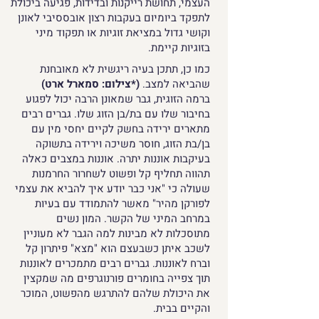
העצמי, תחושת רייקנות ובדידות, פגיעה ביכולת
לתפקד ביומיום בעקבות רצון אובססיבי לאונן
וקושי גדול במציאת זוגיות או תפקוד מיני
בזוגיות קיימת.
כמו כן, תתכן בעיה ריגשית לא מאובחנת
שהביאה למצב.
(*צילום: סמארל ארט)
ברמה הזוגית, גבר שמאונן הרבה יכול לפגוע
בחיבור שלו עם בת/בן הזוג שלו. גברים רבים
מתארים ירידה בחשק לקיים יחסי מין עם
בן/בת הזוג, חוסר משיכה וירידה בתשוקה
בעיקבות אוננות יתרה. אוננות במצבים כאלה
תהווה תחליף קל ופשוט לשחרור החרמנות
שעולה כי "אני כבר יודע איך להביא את עצמי
לפורקן מהיר" מאשר להתמודד עם בעיות
במרחב המיני של הקשר. המון נשים
מתוסכלות לא מבינות למה הגבר לא מעוניין
לשכב איתן כשבעצם הוא "מצא" פיתרון קל
וברח לאוננות. גברים רבים מתמכרים לאוננות
תוך צפייה בחומרים פורנוגרפים מה שמקצין
את היכולת שלהם להתרגש מהפשוט, המוכר
והקיים בבית.