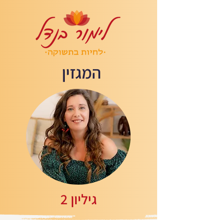
המגזין
גיליון 2