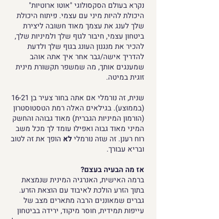
נקרא בעולם הסקסולוגי "אוטו ארוטיות"
היכולת להיות מיני עם עצמי. פיתוח היכולת
שלך לענג את עצמך מאוד חשובה ליצירת
ביטחון עצמי, חיבור לגוף שלך ולמיניות שלך,
להכיר את מנגנון העונג בגוף שלך ולדעת
להדריך אישה/גבר אחר איך אתה אוהב
שמענגים אותך, מה שמשפר תקשורת מינית
זוגית במיטה.
שנית, זה נורמלי אם אתה בחור צעיר בן 16-21
(בממוצע). בגילאים האלה רמת הטסטוסטרון
(הורמון המיניות הגברית) מאוד גבוהה והחשק
המיני מאוד גבוה ואפילו עומד לך מכל משב
רוח רענן. זה שזה נורמלי
לא
הופך את זה לטוב
ובריא עבורך.
אז מה הבעיה בעצם?
ברמה האישית, האנרגיה המינית שנמצאת
בתוך הזרע הולכת לאיבוד עם הוצאת הזרע.
גברים שמאוננים הרבה מתארים מצב של
עייפות תמידית, חוסר מיקוד, ירידה בביטחון