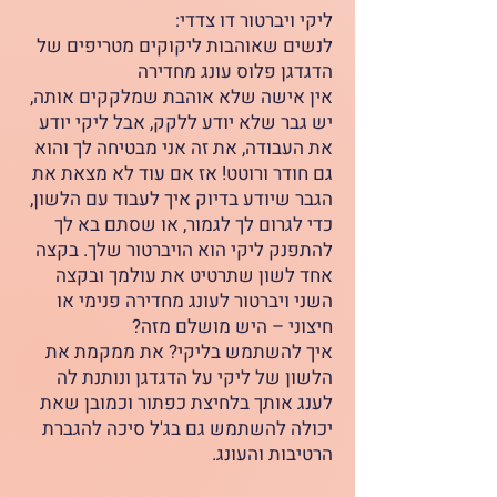
ליקי ויברטור דו צדדי:
לנשים שאוהבות ליקוקים מטריפים של
הדגדגן פלוס עונג מחדירה
אין אישה שלא אוהבת שמלקקים אותה,
יש גבר שלא יודע ללקק, אבל ליקי יודע
את העבודה, את זה אני מבטיחה לך והוא
גם חודר ורוטט! אז אם עוד לא מצאת את
הגבר שיודע בדיוק איך לעבוד עם הלשון,
כדי לגרום לך לגמור, או שסתם בא לך
להתפנק ליקי הוא הויברטור שלך. בקצה
אחד לשון שתרטיט את עולמך ובקצה
השני ויברטור לעונג מחדירה פנימי או
חיצוני – היש מושלם מזה?
איך להשתמש בליקי? את ממקמת את
הלשון של ליקי על הדגדגן ונותנת לה
לענג אותך בלחיצת כפתור וכמובן שאת
יכולה להשתמש גם בג'ל סיכה להגברת
הרטיבות והעונג.