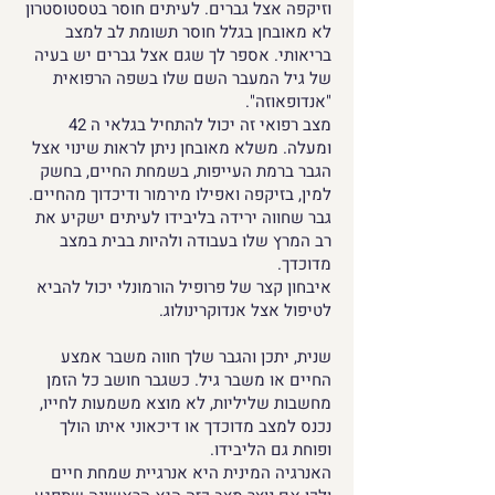
וזיקפה אצל גברים. לעיתים חוסר בטסטוסטרון
לא מאובחן בגלל חוסר תשומת לב למצב
בריאותי. אספר לך שגם אצל גברים יש בעיה
של גיל המעבר השם שלו בשפה הרפואית
"אנדופאוזה".
מצב רפואי זה יכול להתחיל בגלאי ה 42
ומעלה. משלא מאובחן ניתן לראות שינוי אצל
הגבר ברמת העייפות, בשמחת החיים, בחשק
למין, בזיקפה ואפילו מירמור ודיכדוך מהחיים.
גבר שחווה ירידה בליבידו לעיתים ישקיע את
רב המרץ שלו בעבודה ולהיות בבית במצב
מדוכדך.
איבחון קצר של פרופיל הורמונלי יכול להביא
לטיפול אצל אנדוקרינולוג.
שנית, יתכן והגבר שלך חווה משבר אמצע
החיים או משבר גיל. כשגבר חושב כל הזמן
מחשבות שליליות, לא מוצא משמעות לחייו,
נכנס למצב מדוכדך או דיכאוני איתו הולך
ופוחת גם הליבידו.
האנרגיה המינית היא אנרגיית שמחת חיים