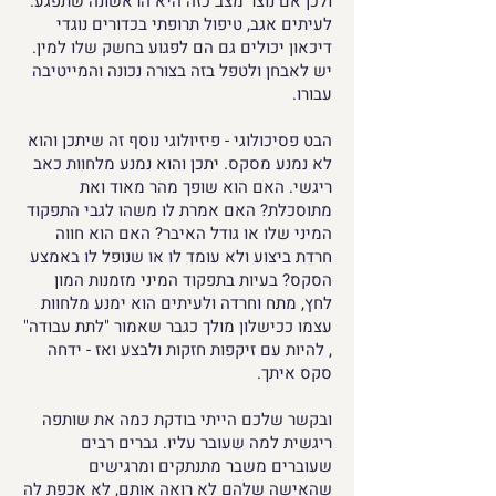
ולכן אם נוצר מצב כזה היא הראשונה שתפגע.
לעיתים אגב, טיפול תרופתי בכדורים נוגדי
דיכאון יכולים גם הם לפגוע בחשק שלו למין.
יש לאבחן ולטפל בזה בצורה נכונה והמייטיבה
עבורו.
הבט פסיכולוגי - פיזיולוגי נוסף זה שיתכן והוא
לא נמנע מסקס. יתכן והוא נמנע מלחוות כאב
ריגשי. האם הוא שופך מהר מאוד ואת
מתוסכלת? האם אמרת לו משהו לגבי התפקוד
המיני שלו או גודל האיבר? האם הוא חווה
חרדת ביצוע ולא עומד לו או שנופל לו באמצע
הסקס? בעיות בתפקוד המיני מזמנות המון
לחץ, מתח וחרדה ולעיתים הוא ימנע מלחוות
עצמו ככישלון מולך כגבר שאמור "לתת עבודה"
, להיות עם זיקפות חזקות ולבצע ואז - ידחה
סקס איתך.
ובקשר שלכם הייתי בודקת כמה את שותפה
ריגשית למה שעובר עליו. גברים רבים
שעוברים משבר מתנתקים ומרגישים
שהאישה שלהם לא רואה אותם, לא אכפת לה