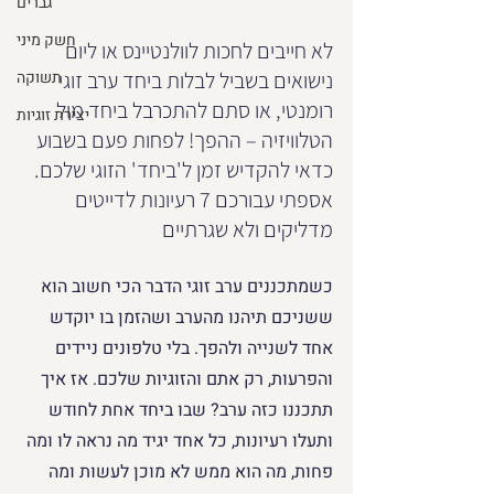
גברים
חשק מיני
לא חייבים לחכות לוולנטיינס או ליום 
נישואים בשביל לבלות ביחד ערב זוגי 
תשוקה
רומנטי, או סתם להתכרבל ביחד מול 
יצירת זוגיות
הטלוויזיה – ההפך! לפחות פעם בשבוע 
כדאי להקדיש זמן ל'ביחד' הזוגי שלכם. 
אספתי עבורכם 7 רעיונות לדייטים 
מדליקים ולא שגרתיים
כשמתכננים ערב זוגי הדבר הכי חשוב הוא 
ששניכם תיהנו מהערב ושהזמן בו יוקדש 
אחד לשנייה ולהפך. בלי טלפונים ניידים 
והפרעות, רק אתם והזוגיות שלכם. אז איך 
תתכננו כזה ערב? שבו ביחד אחת לחודש 
ותעלו רעיונות, כל אחד יגיד מה נראה לו ומה 
פחות, מה הוא ממש לא מוכן לעשות ומה 