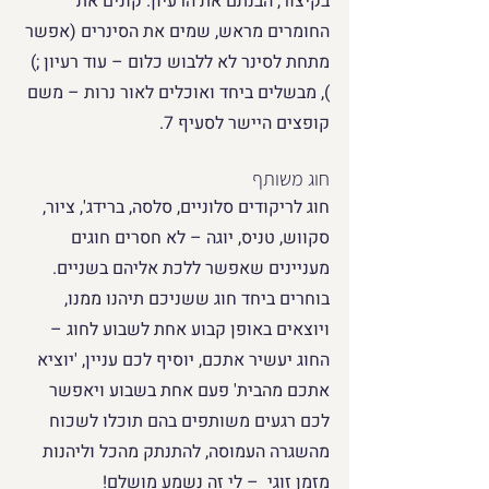
בקיצור, הבנתם את הרעיון. קונים את 
החומרים מראש, שמים את הסינרים (אפשר 
מתחת לסינר לא ללבוש כלום – עוד רעיון ;) 
), מבשלים ביחד ואוכלים לאור נרות – משם 
קופצים היישר לסעיף 7.
חוג משותף
חוג לריקודים סלוניים, סלסה, ברידג', ציור, 
סקווש, טניס, יוגה – לא חסרים חוגים 
מעניינים שאפשר ללכת אליהם בשניים.
בוחרים ביחד חוג ששניכם תיהנו ממנו, 
ויוצאים באופן קבוע אחת לשבוע לחוג – 
החוג יעשיר אתכם, יוסיף לכם עניין, 'יוציא 
אתכם מהבית' פעם אחת בשבוע ויאפשר 
לכם רגעים משותפים בהם תוכלו לשכוח 
מהשגרה העמוסה, להתנתק מהכל וליהנות 
מזמן זוגי  – לי זה נשמע מושלם!