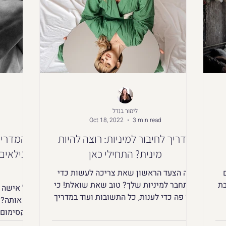
לימור בנדל
Oct 18, 2022
3 min read
מדריך לחיבור למיניות: רוצה להיות
המדריך
מינית? התחילי כאן
הגילאים
מה הצעד הראשון שאת צריכה לעשות כדי
 חושבת
להתחבר למיניות שלך? טוב שאת שואלת! כי
כל אישה 
אני פה כדי לענות, כל התשובות ועוד במדריך
אותה? 
הבא
במקסימום? 