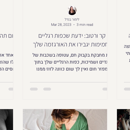
לימור בנדל
Mar 28, 2023
3 min read
קר ורטוב: ידעת שכפות רגליים
חמימות יגבירו את האורגזמה שלך?
צה
תי
את מחבקת בקבוק חם, עטופה בשכבות של
כל אחד או
בגדים ושמיכות, כפות הרגליים שלך בתוך
לו שהוא
מפזר חום ואין לך שום כוונה לזוז ממנו
היחסים הפל
ואפילו לא לשירותים?
גם ב