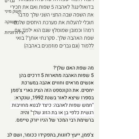
גברים
בדואולינגו? לאהבה 5 שפות ואם את תכירי 
חשק מיני
את השפה שבה החצי השני שלך מדבר 
תוכלי להעלות את מערכת היחסים שלכם 
תשוקה
רמה! וכמובן שמומלץ שגם הוא ילמד את 
יצירת זוגיות
שפת האהבה שלך. סקרנתי אותך? בואי 
ללמוד (וגם גברים מוזמנים באהבה)
מה שפת האם שלך?
5 שפות האהבה מתארות 5 דרכים בהן 
אנשים מראים וחווים אהבה במערכת 
יחסים. את הקונספט הזה הציג גארי צ'פמן 
בספרו שיצא לאור בשנת 1992, שנקרא: 
"חמש שפות לאהבה: כיצד לבטא מחויבות 
רגשית כלפי בן או בת הזוג שלך
" והיה 
ברשימת רבי המכר של הניו יורק טיימס. 
צ'פמן, ייעץ לזוגות, בתפקידו ככומר, ושם לב 