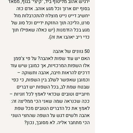
ירגיש אהוב מליטוף ביד, "קיצי" בגוף, מסאז' 
בסוף יום ארוך וכל מגע אוהב. אדם כזה 
יחשיב דייט נייט מוצלח להתכרבלות מול 
סרט, הליכה תוך החזקת ידיים וכל סוג של 
מגע בכל הזדמנות (יש כאלה שאפילו תוך 
כדי ריב יאהבו את זה).
50 גוונים של אהבה
האם יש עוד שפות לאהבה? על פי צ'פמן 
אלו השפות המרכזיות, אך כמובן שיש עוד 
דרכים להראות חיבה, אהבה ותשוקה – 
וכמובן שאפשר לשלב בין השפות, כי כפי 
שבטח שמת לב, בכל השפות יש דברים 
חיוביים וטובים שכדאי לאמץ לכל זוגיות – 
ככה שכנראה שמה שאני הכי ממליצה זה: 
לאמץ את כל הדברים הטובים מכל שפת 
אהבה ולשים דגש על השפה שהחצי השני 
הכי מתחבר אליה. לא מסובך, נכון?