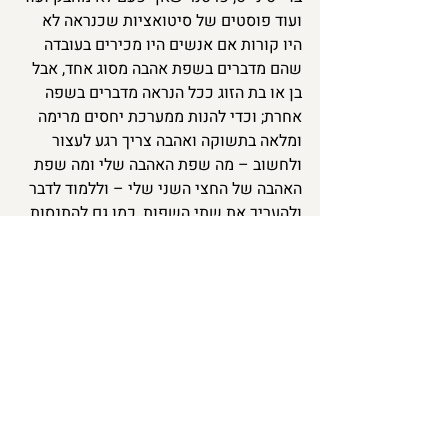
ועוד פוסטים של סיטואציות שכנראה לא 
היו קורות אם אנשים היו מכירים בעובדה 
שהם מדברים בשפת אהבה מסוג אחד, אבל 
בן או בת הזוג ככל הנראה מדברים בשפה 
אחרת; וכדי להנות ממערכת יחסים מרימה 
ומלאה בתשוקה ואהבה צריך רגע לעצור 
ולחשוב – מה שפת האהבה שלי ומה שפת 
האהבה של החצי השני שלי – וללמוד לדבר 
ולהעריך את שתי השפות, כמו גם להתנסות 
מידי פעם בשפות אחרות (כי אני תמיד בעד 
לגוון ואת כבר יודעת את זה 😉 הי לתנוחות 
סקסיות חדשות!). 
ומה עכשיו?
עכשיו כל מה שנשאר זה להעביר את 
הכתבה הזו גם לחצי השני שלך, להתחיל 
להתנסות בשפות השונות של האהבה ולחזור 
לספר לי מה גיליתם ביחד.