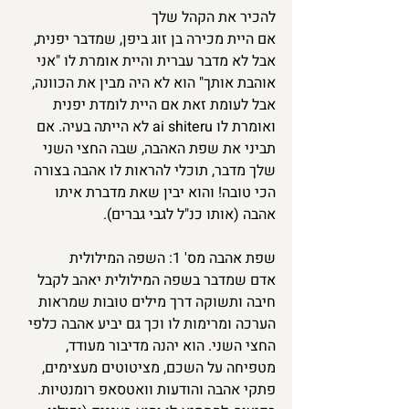
להכיר את הקהל שלך
אם היית מכירה בן זוג ביפן, שמדבר יפנית, 
אבל לא מדבר עברית והיית אומרת לו "אני 
אוהבת אותך" הוא לא היה מבין את הכוונה, 
אבל לעומת זאת אם היית לומדת יפנית 
ואומרת לו ai shiteru לא הייתה בעיה. אם 
תביני את שפת האהבה, שבה החצי השני 
שלך מדבר, תוכלי להראות לו אהבה בצורה 
הכי טובה! והוא יבין שאת מדברת איתו 
אהבה (אותו כנ"ל לגבי גברים). 
שפת אהבה מס' 1: השפה המילולית
אדם שמדבר בשפה המילולית יאהב לקבל 
חיבה ותשוקה דרך מילים טובות שמראות 
הערכה ומרימות לו וכך גם יביע אהבה כלפי 
החצי השני. הוא יהנה מדיבור מעודד, 
מטפיחה על השכם, מציטוטים מעצימים, 
פתקי אהבה והודעות וואטסאפ רומנטיות. 