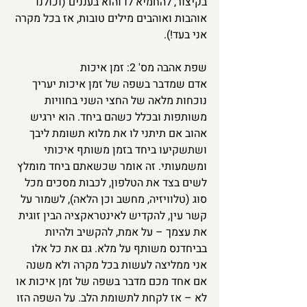
בקיצור, להחמיא לו והוא בעננים (וכולנו 
אוהבות ואוהבים מילים טובות, אז בכל מקרה 
אני בעד!).
שפת אהבה מס' 2: זמן איכות
אדם שמדבר בשפה של זמן איכות יעריך 
נוכחות מלאה של החצי השני בחוויות 
משותפות ובכלל כשהם ביחד. הוא ירגיש 
אהוב אם תיתני לו את מלוא תשומת ליבך 
ושתשקיעו ביחד בזמן משותף איכותי 
ומשמעותי. זה אומר שכשאתם ביחד מומלץ 
לשים בצד את הטלפון, לכבות מסכים מכל 
סוג (טלוויזיה, מחשב וכן הלאה), לשמור על 
קשר עין, להקדיש לאינטראקציה הבין זוגית 
את עצמך – על אמת, להקשיב ולהיות 
בביחדנס משותף על מלא. גם את כל אלו 
אני ממליצה לעשות בכל מקרה ולא משנה 
אם אחד מכם מדבר בשפה של זמן איכות או 
לא – אז לקחת לתשומת הלב. על השפה הזו 