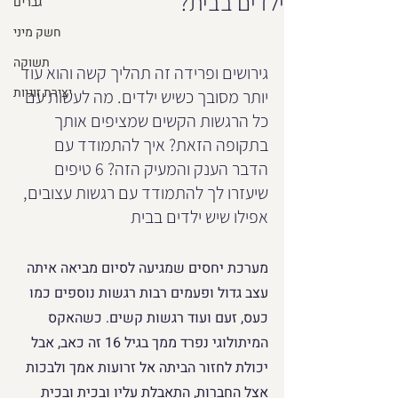
ילדים בבית?
גברים
חשק מיני
תשוקה
גירושים ופרידה זה תהליך קשה והוא עוד 
יצירת זוגיות
יותר מסובך כשיש ילדים. מה לעשות עם 
כל הרגשות הקשים שמציפים אותך 
בתקופה הזאת? איך להתמודד עם 
הדבר הענק והמעיק הזה? 6 טיפים 
שיעזרו לך להתמודד עם רגשות עצובים, 
אפילו שיש ילדים בבית
מערכת יחסים שמגיעה לסיום מביאה איתה 
עצב גדול ופעמים רבות רגשות נוספים כמו 
כעס, זעם ועוד רגשות קשים. כשהאקס 
המיתולוגי נפרד ממך בגיל 16 זה כאב, אבל 
יכולת לחזור הביתה אל זרועות אמך ולבכות 
אצל החברות, התאבלת עליו ובכית ובכית 