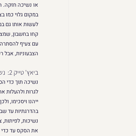
או נשיכה חזקה. ה
במקום גלוי כמו ב
לעשות אותו גם במ
קחו בחשבון, שמצי
עם צעיף להסתרה 
הצבעוניות, אבל רק
ביאץ' טייק 2:  נשיכה קינקית
נשיכה תוך כדי הס
לגרות ולהעלות את
ייהנו ויסכימו, ול
בהדרגתיות עד שבן
נשיכות, לפיתות, צ
את הסקס עד כדי ש