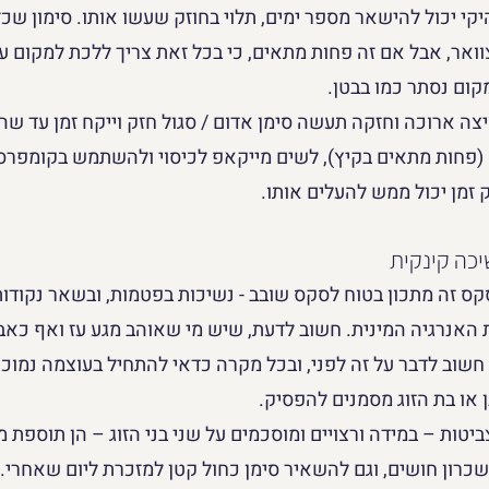
יקי יכול להישאר מספר ימים, תלוי בחוזק שעשו אותו. סימון ש
צוואר, אבל אם זה פחות מתאים, כי בכל זאת צריך ללכת למקום ע
קום נסתר כמו בבטן. 
צה ארוכה וחזקה תעשה סימן אדום / סגול חזק וייקח זמן עד שה
(פחות מתאים בקיץ), לשים מייקאפ לכיסוי ולהשתמש בקומפרס
 זמן יכול ממש להעלים אותו.
קס זה מתכון בטוח לסקס שובב - נשיכות בפטמות, ובשאר נקודות 
 האנרגיה המינית. חשוב לדעת, שיש מי שאוהב מגע עז ואף כאב
כן חשוב לדבר על זה לפני, ובכל מקרה כדאי להתחיל בעוצמה נמוכ
 או בת הזוג מסמנים להפסיק. 
ביטות – במידה ורצויים ומוסכמים על שני בני הזוג – הן תוספת מ
כרון חושים, וגם להשאיר סימן כחול קטן למזכרת ליום שאחרי.