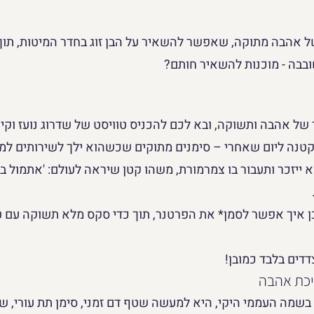
של אהבה מתוקה, שאפשר להשאיר על הבן זוג בחדר המיטות, תוך
בבה - מוכנות להשאיר חותם?
ל אהבה ותשוקה, ובא לכם להכניס טוויסט של שדרוג נועז וקי
טנה ליום שאחרי – סימנים מתוקים שכשהוא ילך לשירותים למח
ייזכר ותעבור בו צמרמורת, משהו קטן שיראה לעולם: 'אתמול בערב
כן איך אפשר לסמן* את הפרטנר, תוך כדי סקס מלא תשוקה עם ט
דים בלבד כמובן!
שמה העממי היקי, היא למעשה שטף דם זמני, סימן תת עורי, ש