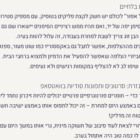
 בלחיים
ונים של אפור" לכולם יש חשק לקצת פליקים בטוסיק. עם מספיק סטיר
מן יפה של יד, ואם תהיו ממש רציניים הסימנים יישארו שם גם כ
בן זוג צריך לשבת למחרת בעבודה, זה עלול להוות בעיה.
 מההצלפות, אפשר לתבל גם באקססוריז כמו שוט מעור, ספנקר,
 אביזרי הצלפה שאפשר להפעיל את הדמיון ולמצוא ברחבי הבית. 
שימו לב לא להצליף במקומות רגישים ולא נעימים.
רת: סרטונים ותמונות סודיות בוואטסאפ
די – חומרים פורנוגרפיים פרטיים יכולים להיות זיכרון נחמד לי
באמצע היום למחרת – זה יכול לתפוס אותו באמצע ישיבה חשובה
וח זה מדליק! 
רי לצאת לעוד סיבוב של תשוקה מינית, גרי אותו במשך היום עם 
 לו כמה טוב היה אתמול בערב.