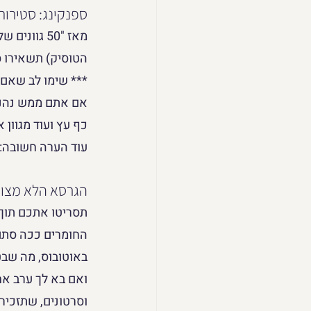
ספנקינג: סטירות
מאז "50 גו
הטוסיק) תשאירו סי
*** שימו לב שאם ה
אם אתם ממש נהנים
כף עץ ועוד מגוון
עוד הערה חשובה: 
הגרסא הלא מצונז
תסריטו אתכם תוך כ
החומרים ככה סתם 
באוטובוס, מה שבט
ואם בא לך ערב אח
וסרטונים, שתזכיר