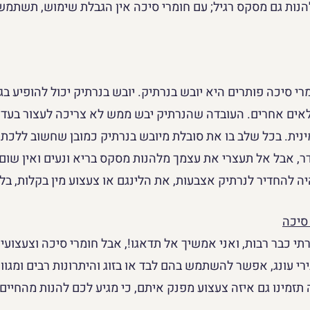
להנות גם מסקס רגיל; עם חומרי סיכה אין הגבלת שימוש, תשתמ
 סיכה פותרים היא יובש בנרתיק. יובש בנרתיק יכול להופיע בג
לאים אחרים. העובדה שהנרתיק יבש ממש לא צריכה לעצור בעד
נית. בכל שלב בו את סובלת מיובש בנרתיק כמובן שחשוב ללכת 
, אבל אל תעצרי את עצמך מלהנות מסקס בריא ונעים ואין שום 
יה להחדיר לנרתיק אצבעות, את הלינגם או צעצוע מין בקלות, בלי
 סיכה
רתי כבר רבות, ואני אמשיך אל תדאגו!, אבל חומרי סיכה וצעצועי 
י עונג, אפשר להשתמש בהם לבד או בזוג והיתרונות רבים ומגוו
תזמינו גם איזה צעצוע מפנק איתם, כי מגיע לכם להנות מהחיים!