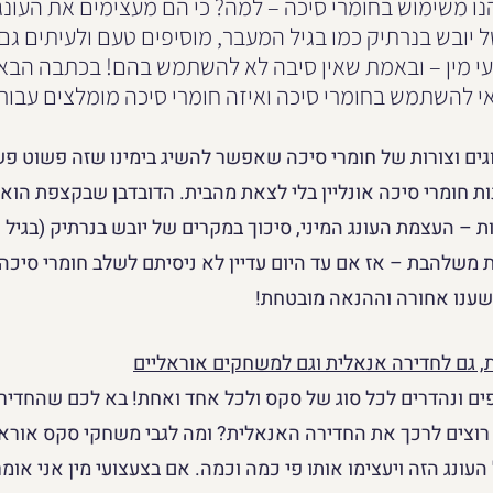
נו משימוש בחומרי סיכה – למה? כי הם מעצימים את העונג 
 יובש בנרתיק כמו בגיל המעבר, מוסיפים טעם ולעיתים גם ח
עי מין – ובאמת שאין סיבה לא להשתמש בהם! בכתבה הבאה
י להשתמש בחומרי סיכה ואיזה חומרי סיכה מומלצים עבור
וגים וצורות של חומרי סיכה שאפשר להשיג בימינו שזה פשוט 
ת חומרי סיכה אונליין בלי לצאת מהבית. הדובדבן שבקצפת הוא
ת – העצמת העונג המיני, סיכוך במקרים של יובש בנרתיק (בגיל 
משלהבת – אז אם עד היום עדיין לא ניסיתם לשלב חומרי סיכה
שענו אחורה וההנאה מובטחת!
ית, גם לחדירה אנאלית וגם למשחקים אוראליים
ים ונהדרים לכל סוג של סקס ולכל אחד ואחת! בא לכם שהחדירה 
וצים לרכך את החדירה האנאלית? ומה לגבי משחקי סקס אוראלי
עונג הזה ויעצימו אותו פי כמה וכמה. אם בצעצועי מין אני אומ