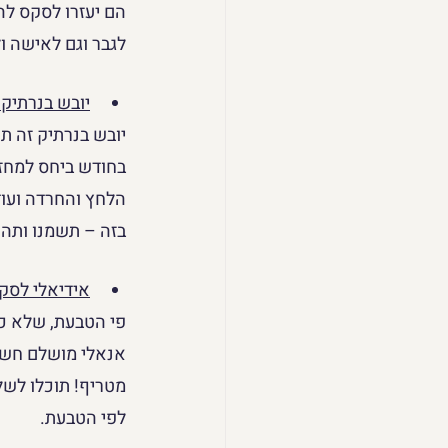
הם יעזרו לסקס להר
לגבר וגם לאישה ו
יובש בנרתיק 
יובש בנרתיק זה תו
בחודש ביחס למחזו
הלחץ והחרדה ועוד.
בזה – תשמנו ותהנ
אידיאלי לסק
פי הטבעת, שלא כמ
אנאלי מושלם חשוב
מטריף! תוכלו לשל
לפי הטבעת.