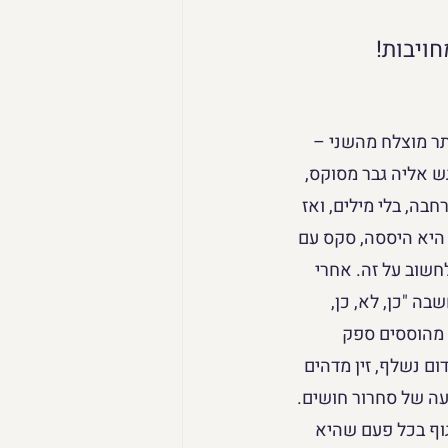
ויבות!
ה יותר מוצלח מהשני – 
ש אליה גבר מסוקס, 
בה, בלי מילים, ואז 
שם עוד 10 דקות" ונעלם בקהל. היא היססה, סקס עם 
שוב על זה. אחרי 
ה "כן, לא, כן, 
 מהוססים ספק 
ם נשלף, זין מדהים 
עה של סחרור חושים. 
וף בכל פעם שהיא 