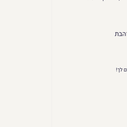
הבת
 לך!