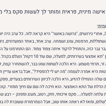
ישה מינית, פראית ומותר לך לעשות סקס בלי מח
מיתי
היא הייתה בגיל 30, אחרי גירושים, "גרושה באושר" היא קראה לזה. כל ערב הי
השתוללות, חרמנות, עונג ושמחה. ערב אחד, באחד המועדונים, ניג
גבר גבר כזה, והתחיל לרקוד איתה צמוד צמוד. הם התחרמנו על הרח
הוא לחש לה באוזן "תא אמצעי בשירותים, למעלה, 
ה זר, תרתי משמע. היא הלכה לשתות שוט בבר, להשתחרר קצת, לח
ות היא אמרה לעצמה "מה יש לי להפסיד?", אבל בראש עדיין חשב
ים שלה התחילו להזיע, היא הלכה לכיוון השירותים בצעדים, ספק
הדלת של התא האמצעי. הוא חיכה לה שם עם חיוך ממזרי. קונדו
 עלתה למעלה... סקס איכותי, חזק, רטוב, מענג ומפנק – רבע ש
שלום, ומאז לא ראתה אותו שוב, אבל הצמרמורת שעוברת לה בג