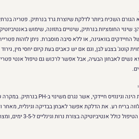
 הגורם השכיח ביותר לדלקת שיוצרת גרד בנרתיק. פטריה בנרתי
יהן: שינוי החומציות בנרתיק, שינויים בתזונה, שימוש באנטיביוט
 החיידקים בוואגינה, או ללא סיבה מוסברת. ניתן לזהות פטרייה
ית קוטג' בצבע לבן, וגם אם יש כאבים בעת קיום יחסי מין, גירוד 
א נשים לאבחון הבעיה, אבל אפשר לרכוש גם טיפול אנטי פטריי
ם.
סיבה נפוצה נוספת הינה וגינוזיס חיידקי, אשר נג
ה בריח רע. את הדלקת אפשר לאבחן בבדיקה וגינלית, מאחר ויש
ולל אנטיביוטיקה בצורת נרות וגינליים ל-3-5 ימים, ומצריך מרשם רופא.